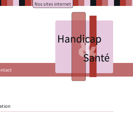
Nos sites internet
A.R.A.P.H.
Badiane
HAXY mental
HAXY moteur
Réseau HAXY
ntact
ation