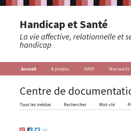
Handicap et Santé
La vie affective, relationnelle et
handicap
Accueil
A propos
HAXY
Nos outils
Centre de documentati
Tous les médias
Rechercher
Mot-clé
P