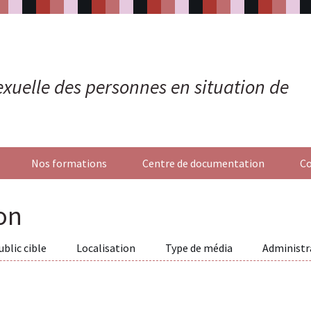
 sexuelle des personnes en situation de
Nos formations
Centre de documentation
Co
on
ublic cible
Localisation
Type de média
Administr