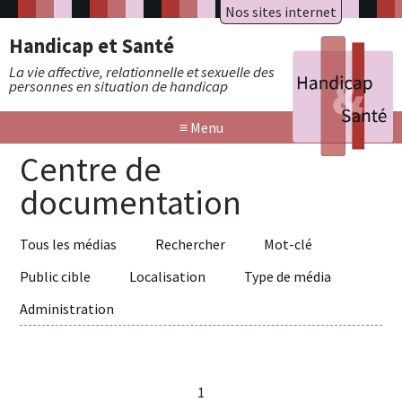
Nos sites internet
A.R.A.P.H.
Badiane
Handicap et Santé
HAXY mental
HAXY moteur
La vie affective, relationnelle et sexuelle des
Réseau HAXY
personnes en situation de handicap
≡
Menu
Centre de
documentation
Tous les médias
Rechercher
Mot-clé
Public cible
Localisation
Type de média
Administration
1