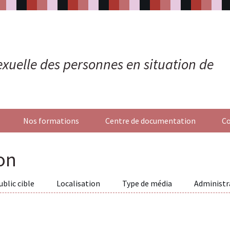
 sexuelle des personnes en situation de
Nos formations
Centre de documentation
Co
on
ublic cible
Localisation
Type de média
Administr