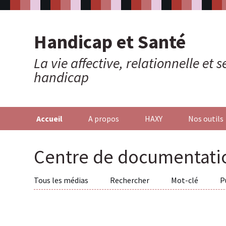
Handicap et Santé
La vie affective, relationnelle et
handicap
Accueil
A propos
HAXY
Nos outils
Centre de documentati
Tous les médias
Rechercher
Mot-clé
P