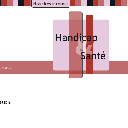
Nos sites internet
A.R.A.P.H.
Badiane
HAXY mental
HAXY moteur
Réseau HAXY
ntact
ation