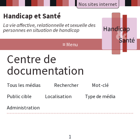
Nos sites internet
A.R.A.P.H.
Badiane
Handicap et Santé
HAXY mental
HAXY moteur
La vie affective, relationnelle et sexuelle des
Réseau HAXY
personnes en situation de handicap
≡
Menu
Centre de
documentation
Tous les médias
Rechercher
Mot-clé
Public cible
Localisation
Type de média
Administration
1