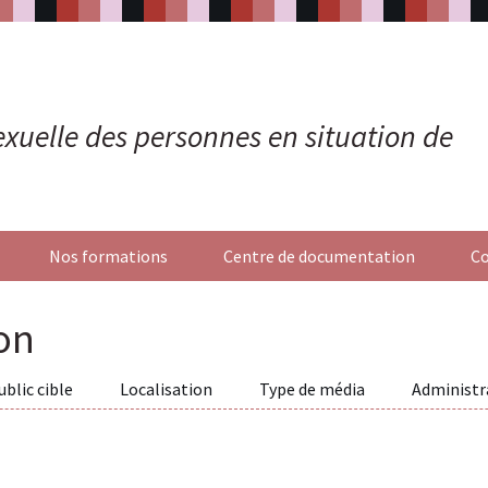
 sexuelle des personnes en situation de
Nos formations
Centre de documentation
Co
on
ublic cible
Localisation
Type de média
Administr