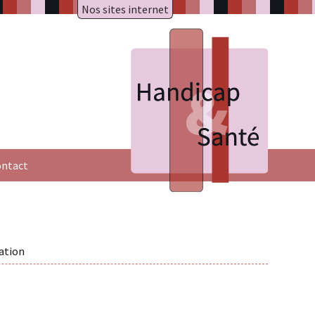
Nos sites internet
A.R.A.P.H.
Badiane
HAXY mental
HAXY moteur
Réseau HAXY
ntact
ation