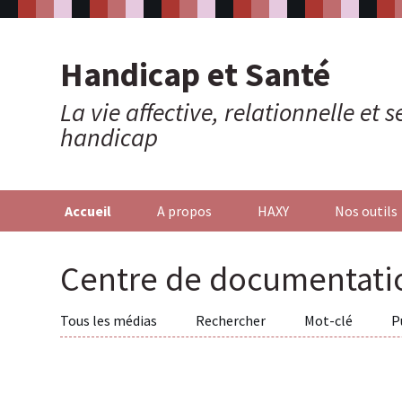
Handicap et Santé
La vie affective, relationnelle et
handicap
Accueil
A propos
HAXY
Nos outils
Centre de documentati
Tous les médias
Rechercher
Mot-clé
P