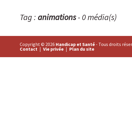
Tag :
animations
- 0 média(s)
Copyright © 2026
Handicap et Santé
- Tous droits rése
Contact
Vie privée
Plan du site