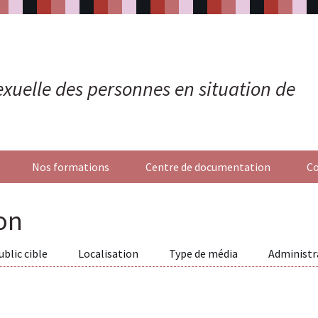
 sexuelle des personnes en situation de
Nos formations
Centre de documentation
Co
on
ublic cible
Localisation
Type de média
Administr