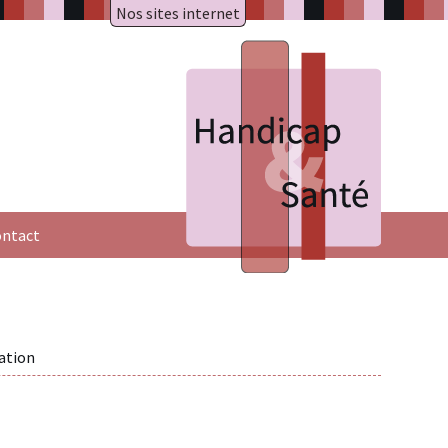
Nos sites internet
A.R.A.P.H.
Badiane
HAXY mental
HAXY moteur
Réseau HAXY
ntact
ation