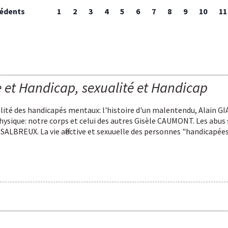
édents
1
2
3
4
5
6
7
8
9
10
11
 et Handicap, sexualité et Handicap
alité des handicapés mentaux: l'histoire d'un malentendu, Alain G
sique: notre corps et celui des autres Gisèle CAUMONT. Les abus
SALBREUX. La vie affective et sexuuelle des personnes "handicapée