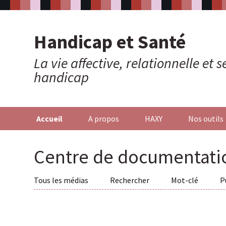
Handicap et Santé
La vie affective, relationnelle et
handicap
Accueil
A propos
HAXY
Nos outils
Centre de documentati
Tous les médias
Rechercher
Mot-clé
P