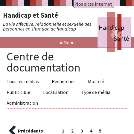
Nos sites internet
A.R.A.P.H.
Badiane
Handicap et Santé
HAXY mental
HAXY moteur
La vie affective, relationnelle et sexuelle des
Réseau HAXY
personnes en situation de handicap
≡
Menu
Centre de
documentation
Tous les médias
Rechercher
Mot-clé
Public cible
Localisation
Type de média
Administration
Précédents
1
2
3
4
5